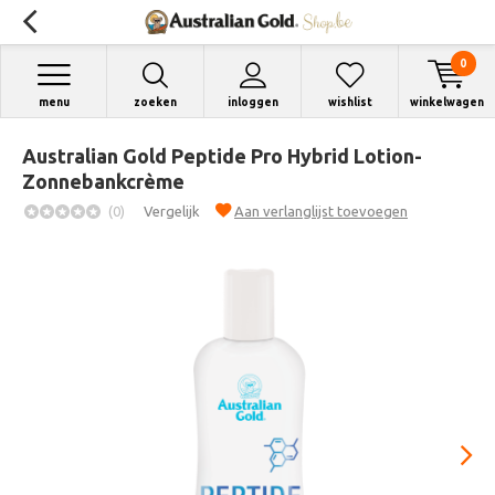
0
menu
zoeken
inloggen
wishlist
winkelwagen
Australian Gold Peptide Pro Hybrid Lotion-
Zonnebankcrème
(0)
Vergelijk
Aan verlanglijst toevoegen