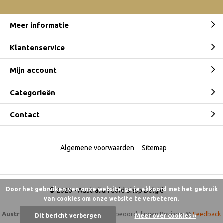
Meer informatie
Klantenservice
Mijn account
Categorieën
Contact
Algemene voorwaarden
Sitemap
Door het gebruiken van onze website, ga je akkoord met het gebruik
© 2026 -
Australian Gold Shop België
van cookies om onze website te verbeteren.
Australian Gold Shop
9,5
/
10
-
6.175 beoordelingen
Reviews @
Feedback
Dit bericht verbergen
Meer over cookies »