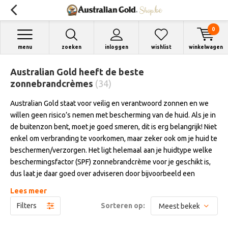
0
menu
zoeken
inloggen
wishlist
winkelwagen
Australian Gold heeft de beste
zonnebrandcrèmes
(34)
Australian Gold staat voor veilig en verantwoord zonnen en we
willen geen risico’s nemen met bescherming van de huid. Als je in
de buitenzon bent, moet je goed smeren, dit is erg belangrijk! Niet
enkel om verbranding te voorkomen, maar zeker ook om je huid te
beschermen/verzorgen. Het ligt helemaal aan je huidtype welke
beschermingsfactor (SPF) zonnebrandcrème voor je geschikt is,
dus laat je daar goed over adviseren door bijvoorbeeld een
dermatoloog. Ook kun je op de website van het KWF (zie link
Lees meer
hieronder) je huidtype bepalen en geeft KWF een advies welke
Filters
Sorteren op:
factor je minimaal het best kunt gebruiken. Kies je
zonnebrandcrème dus zorgvuldig uit. Feit is dat je met een