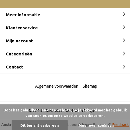
Meer informatie
Klantenservice
Mijn account
Categorieën
Contact
Algemene voorwaarden
Sitemap
Door het gebruiken van onze website, ga je akkoord met het gebruik
© 2026 -
Australian Gold Shop België
van cookies om onze website te verbeteren.
Australian Gold Shop
9,5
/
10
-
6.175 beoordelingen
Reviews @
Feedback
Dit bericht verbergen
Meer over cookies »