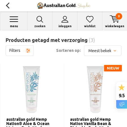
0
menu
zoeken
inloggen
wishlist
winkelwagen
Producten getagd met verzorging
(3)
Filters
Sorteren op:
NIEUW
9.5
australian gold Hemp
australian gold Hemp
Nation® Aloe & Ocean
Nation Vanilla Bean &