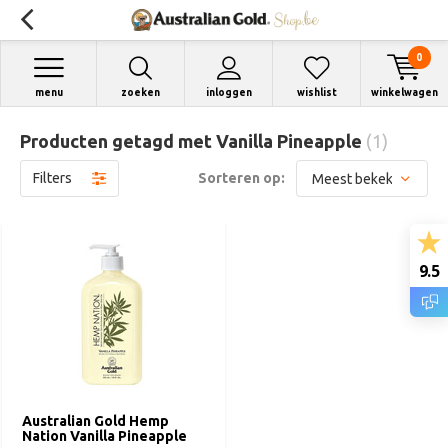
0
menu
zoeken
inloggen
wishlist
winkelwagen
Producten getagd met Vanilla Pineapple
(1)
Filters
Sorteren op:
9.5
Australian Gold Hemp
Nation Vanilla Pineapple