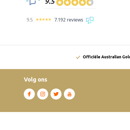
9.5
9.5
7.192 reviews
Officiële Australian Go
Volg ons