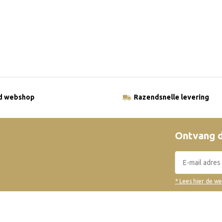
ld webshop
Razendsnelle levering
Ontvang d
* Lees hier de w