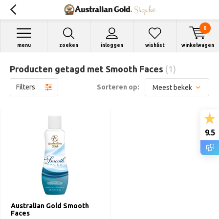
0
menu
zoeken
inloggen
wishlist
winkelwagen
Producten getagd met Smooth Faces
(1)
Filters
Sorteren op:
9.5
Australian Gold Smooth
Faces