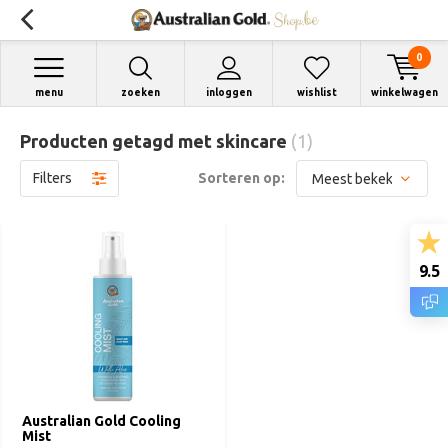
0
menu
zoeken
inloggen
wishlist
winkelwagen
Producten getagd met skincare
(1)
Filters
Sorteren op:
9.5
Australian Gold Cooling
Mist