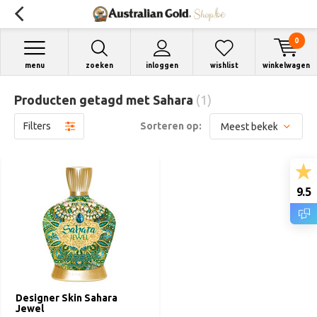
0
menu
zoeken
inloggen
wishlist
winkelwagen
Producten getagd met Sahara
(1)
Filters
Sorteren op:
9.5
Designer Skin Sahara
Jewel