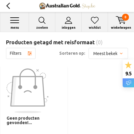
0
menu
zoeken
inloggen
wishlist
winkelwagen
Producten getagd met reisformaat
(0)
Filters
Sorteren op:
9.5
Geen producten
gevonden!...