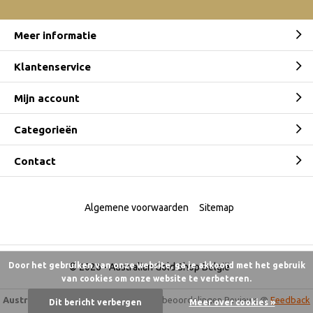
Meer informatie
Klantenservice
Mijn account
Categorieën
Contact
Algemene voorwaarden
Sitemap
Door het gebruiken van onze website, ga je akkoord met het gebruik
© 2026 -
Australian Gold Shop België
van cookies om onze website te verbeteren.
Australian Gold Shop
9,5
/
10
-
6.175 beoordelingen
Reviews @
Feedback
Dit bericht verbergen
Meer over cookies »