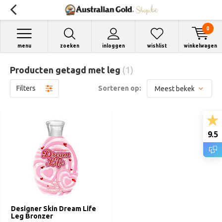
0
menu
zoeken
inloggen
wishlist
winkelwagen
Producten getagd met leg
(1)
Filters
Sorteren op:
9.5
Designer Skin Dream Life
Leg Bronzer