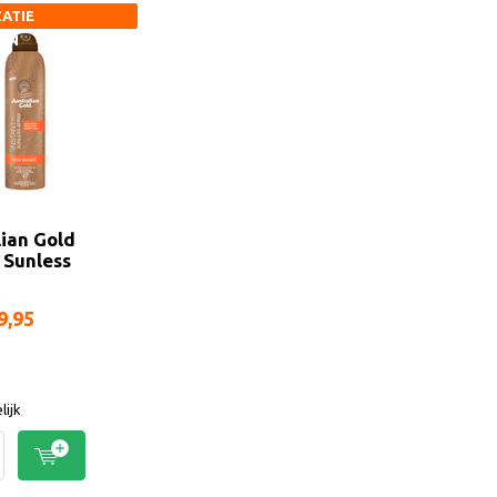
CATIE
EN
lian Gold
 Sunless
9,95
lijk