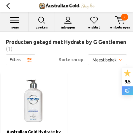
0
menu
zoeken
inloggen
wishlist
winkelwagen
Producten getagd met Hydrate by G Gentlemen
(1)
Filters
Sorteren op:
9.5
Australian Gold Hydrate by