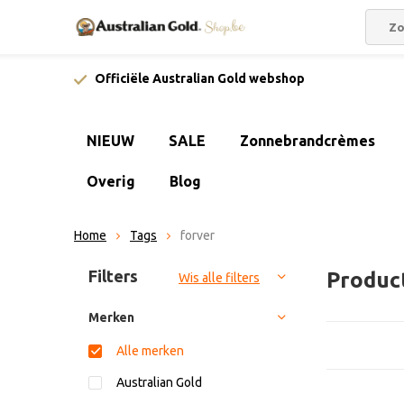
Officiële Australian Gold webshop
NIEUW
SALE
Zonnebrandcrèmes
Overig
Blog
Home
Tags
forver
Sorteren op:
Filters
Produc
Wis alle filters
Merken
Alle merken
Australian Gold