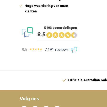
Hoge waardering van onze
klanten
5193 beoordelingen
9.5
9.5
7.191 reviews
Officiële Australian Go
Volg ons