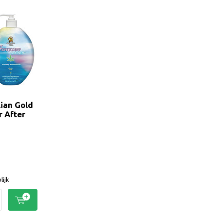
lian Gold
r After
lijk