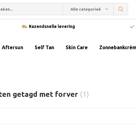
Alle categorieën
Razendsnelle levering
Aftersun
Self Tan
Skin Care
Zonnebankcrè
ten getagd met forver
(1)