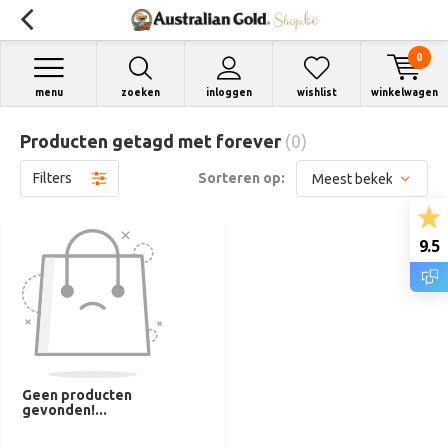
0
menu
zoeken
inloggen
wishlist
winkelwagen
Producten getagd met forever
(0)
Filters
Sorteren op:
9.5
Geen producten
gevonden!...