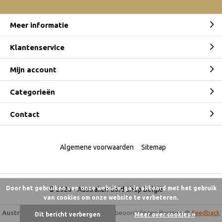
Meer informatie
Klantenservice
Mijn account
Categorieën
Contact
Algemene voorwaarden
Sitemap
Door het gebruiken van onze website, ga je akkoord met het gebruik
© 2026 -
Australian Gold Shop België
van cookies om onze website te verbeteren.
Australian Gold Shop
9,5
/
10
-
6.175 beoordelingen
Reviews @
Feedback
Dit bericht verbergen
Meer over cookies »