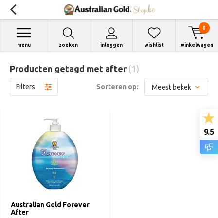
0
menu
zoeken
inloggen
wishlist
winkelwagen
Producten getagd met after
(1)
Filters
Sorteren op:
9.5
Australian Gold Forever
After