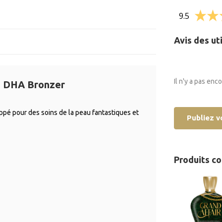
9.5
Avis des ut
Il n'y a pas enc
d DHA Bronzer
é pour des soins de la peau fantastiques et
Publiez v
Produits c