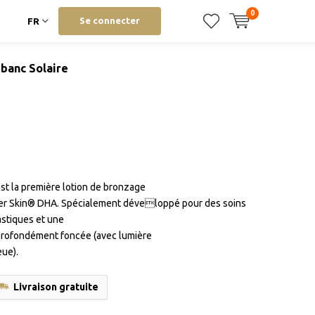
0
Se connecter
FR
banc Solaire
t la première lotion de bronzage
er Skin® DHA. Spécialement développé pour des soins
astiques et une
rofondément foncée (avec lumière
eue).
Livraison gratuite