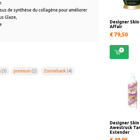
e.
sus de synthèse du collagène pour améliorer
us Glaze,
Designer Skin
e
Affair
€ 79,50
g
(3)
premium
(2)
Zonnebank
(4)
Designer Skin
Awestruck Ta
Extender
€ 49,95