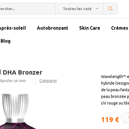
Toutes les catégories
Après-soleil
Autobronzant
Skin Care
Crèmes 
Blog
d DHA Bronzer
Wavelength™ es
Ajouter un avis
Comparer
hybride Design
de la peau fant
peau bronzée p
UV rouge ou bl
119 €