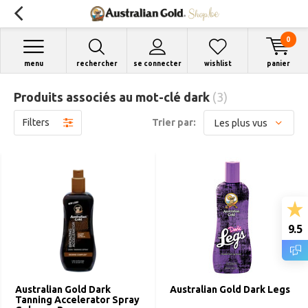
0
menu
rechercher
se connecter
wishlist
panier
Produits associés au mot-clé dark
(3)
Filters
Trier par:
9.5
Australian Gold Dark
Australian Gold Dark Legs
Tanning Accelerator Spray