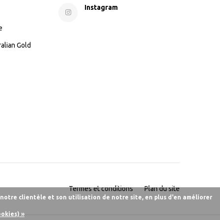
Instagram
e
ralian Gold
Termes et conditions
Plan du site
otre clientèle et son utilisation de notre site, en plus d'en améliorer
ookies) »