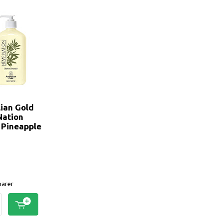
lian Gold
ation
a Pineapple
arer