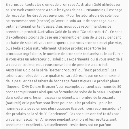
En principe, toutes les crèmes de bronzage Australian Gold utilisées sur
ce site Web conviennent à tous les types de peau. Néanmoins, il est sage
de respecter les directives suivantes: - Pour les adorateurs du soleil qui
ne recommencent (encore) qu'avec un soin au lit de bronzage ou qui
ont maintenant un teint assez clair, nous vous recommandons de
prendre un produit Australian Gold de la série "Good products" . Ce sont
d'excellentes lotions de base qui prennent bien soin de la peau pendant
les bains de soleil et vous remarquerez que vous bronzez aussi plus vite,
plus belle et plus naturellement. Chaque produit répertorie les
principaux ingrédients, le nombre de bronzants (naturels) et le parfum. -
si vous êtes un adorateur du soleil plus expérimenté ou si vous avez déjà
un peu de couleur, nous vous conseillons de prendre un produit
Australian Gold de la série "Better products" ou "Best products". Ces
lotions avancées de haute qualité se caractérisent par un soin maximal
de la peau et des résultats de bronzage fantastiques. Le produit phare
"Superior DHA Deluxe Bronzer", par exemple, contient pas moins de 50
bronzants puissants ainsi que 50 formules de soins de la peau. Toujours
dans cette série, les principaux ingrédients, le nombre de bronzants
(naturels) et le parfum sont listés pour tous les produits. - pour les
hommes à la peau un peu plus rugueuse (barbe), nous recommandons 1
des produits de la série "G Gentlemen". Ces produits ont été testés par
un panel masculin en Amérique pendant six mois et les résultats sont
absolument excellents. Naturellement, ces lotions ont un parfum