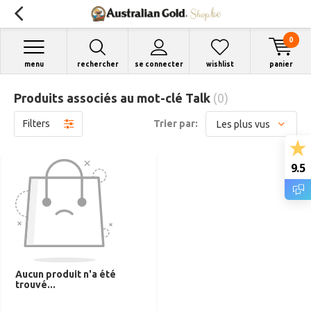
0
menu
rechercher
se connecter
wishlist
panier
Produits associés au mot-clé Talk
(0)
Filters
Trier par:
9.5
Aucun produit n'a été
trouvé...