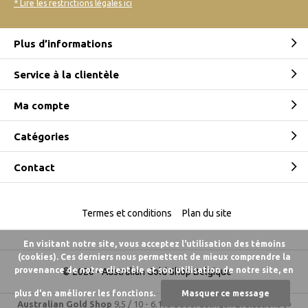
* Lire les restrictions légales ici
Plus d’informations
Service à la clientèle
Ma compte
Catégories
Contact
Termes et conditions
Plan du site
En visitant notre site, vous acceptez l'utilisation des témoins
(cookies). Ces derniers nous permettent de mieux comprendre la
provenance de notre clientèle et son utilisation de notre site, en
© 2026 -
Australian Gold Shop Belgique
plus d'en améliorer les fonctions.
Masquer ce message
Australian Gold Shop
9,5
/
10
-
6.175 beoordelingen
Évaluations @