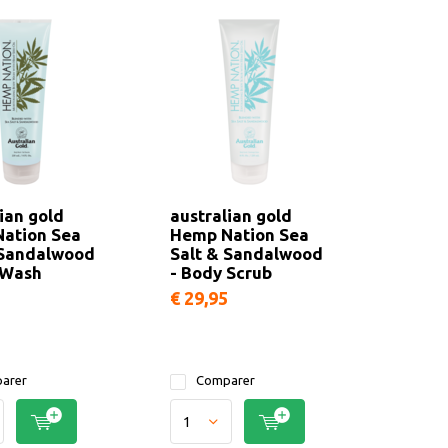
ian gold
australian gold
ation Sea
Hemp Nation Sea
 Sandalwood
Salt & Sandalwood
 Wash
- Body Scrub
€ 29,95
arer
Comparer