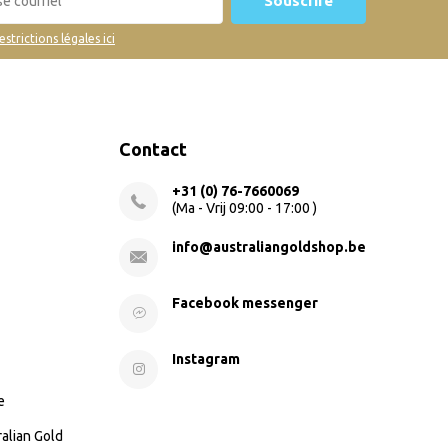
Souscrire
restrictions légales ici
Contact
+31 (0) 76-7660069
(Ma - Vrij 09:00 - 17:00 )
info@australiangoldshop.be
Facebook messenger
Instagram
e
ralian Gold