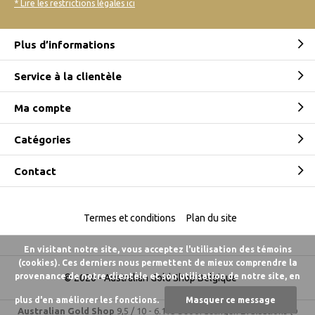
* Lire les restrictions légales ici
Plus d’informations
Service à la clientèle
Ma compte
Catégories
Contact
Termes et conditions
Plan du site
En visitant notre site, vous acceptez l'utilisation des témoins
(cookies). Ces derniers nous permettent de mieux comprendre la
provenance de notre clientèle et son utilisation de notre site, en
© 2026 -
Australian Gold Shop Belgique
plus d'en améliorer les fonctions.
Masquer ce message
Australian Gold Shop
9,5
/
10
-
6.175 beoordelingen
Évaluations @