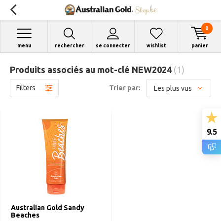
0
menu
rechercher
se connecter
wishlist
panier
Produits associés au mot-clé NEW2024
(1)
Filters
Trier par:
9.5
Australian Gold Sandy
Beaches