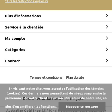
* Lire les restrictions légales ici
Plus d’informations
Service à la clientèle
Ma compte
Catégories
Contact
Termes et conditions
Plan du site
En visitant notre site, vous acceptez l'utilisation des témoins
(cookies). Ces derniers nous permettent de mieux comprendre la
provenance de notre clientèle et son utilisation de notre site, en
© 2026 -
Australian Gold Shop Belgique
plus d'en améliorer les fonctions.
Masquer ce message
Australian Gold Shop
9,5
/
10
-
6.175 beoordelingen
Évaluations @