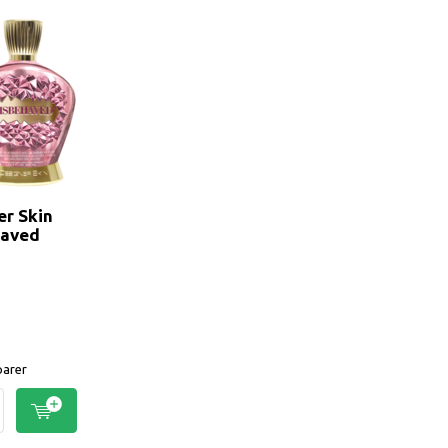
er Skin
haved
arer