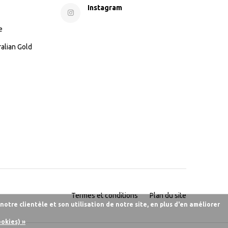
Instagram
e
ralian Gold
Termes et conditions
Plan du site
otre clientèle et son utilisation de notre site, en plus d'en améliorer
ookies) »