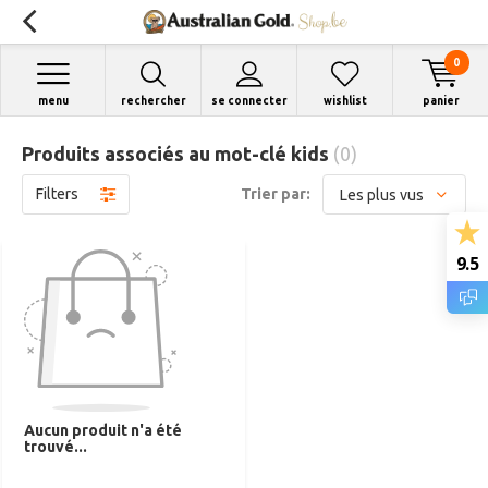
0
menu
rechercher
se connecter
wishlist
panier
Produits associés au mot-clé kids
(0)
Filters
Trier par:
9.5
Aucun produit n'a été
trouvé...