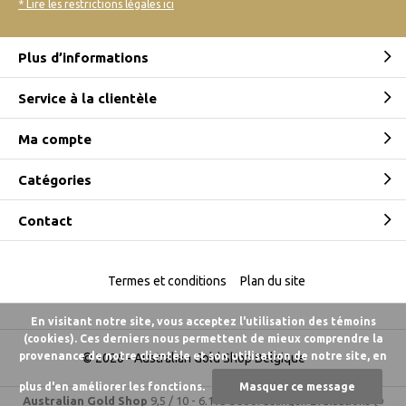
* Lire les restrictions légales ici
Plus d’informations
Service à la clientèle
Ma compte
Catégories
Contact
Termes et conditions
Plan du site
En visitant notre site, vous acceptez l'utilisation des témoins
(cookies). Ces derniers nous permettent de mieux comprendre la
provenance de notre clientèle et son utilisation de notre site, en
© 2026 -
Australian Gold Shop Belgique
plus d'en améliorer les fonctions.
Masquer ce message
Australian Gold Shop
9,5
/
10
-
6.175 beoordelingen
Évaluations @