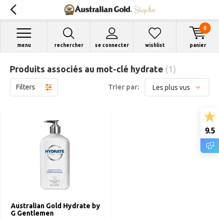
0
menu
rechercher
se connecter
wishlist
panier
Produits associés au mot-clé hydrate
(1)
Filters
Trier par:
9.5
Australian Gold Hydrate by
G Gentlemen