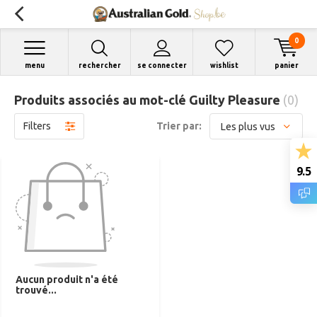
0
menu
rechercher
se connecter
wishlist
panier
Produits associés au mot-clé Guilty Pleasure
(0)
Filters
Trier par:
9.5
Aucun produit n'a été
trouvé...