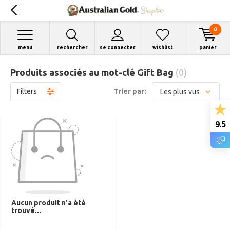
0
menu
rechercher
se connecter
wishlist
panier
Produits associés au mot-clé Gift Bag
(0)
Filters
Trier par:
9.5
Aucun produit n'a été
trouvé...