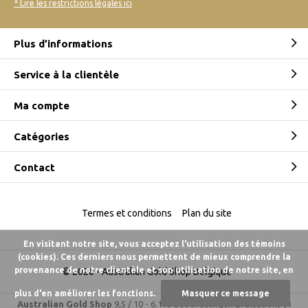
* Lire les restrictions légales ici
Plus d’informations
Service à la clientèle
Ma compte
Catégories
Contact
Termes et conditions
Plan du site
En visitant notre site, vous acceptez l'utilisation des témoins
(cookies). Ces derniers nous permettent de mieux comprendre la
provenance de notre clientèle et son utilisation de notre site, en
© 2026 -
Australian Gold Shop Belgique
plus d'en améliorer les fonctions.
Masquer ce message
Australian Gold Shop
9,5
/
10
-
6.175 beoordelingen
Évaluations @