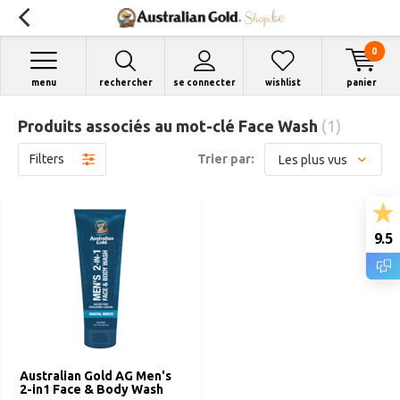
0
menu
rechercher
se connecter
wishlist
panier
Produits associés au mot-clé Face Wash
(1)
Filters
Trier par:
9.5
Australian Gold AG Men's
2-in1 Face & Body Wash