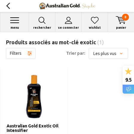
0
menu
rechercher
se connecter
wishlist
panier
Produits associés au mot-clé exotic
(1)
Filters
Trier par:
9.5
Australian Gold Exotic Oil
Intensifier