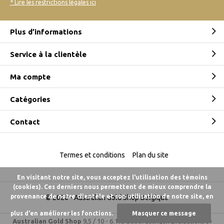
* Lire les restrictions légales ici
Plus d’informations
Service à la clientèle
Ma compte
Catégories
Contact
Termes et conditions
Plan du site
En visitant notre site, vous acceptez l'utilisation des témoins
(cookies). Ces derniers nous permettent de mieux comprendre la
provenance de notre clientèle et son utilisation de notre site, en
© 2026 -
Australian Gold Shop Belgique
plus d'en améliorer les fonctions.
Masquer ce message
Australian Gold Shop
9,5
/
10
-
6.175 beoordelingen
Évaluations @