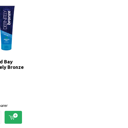
d Bay
tely Bronze
arer