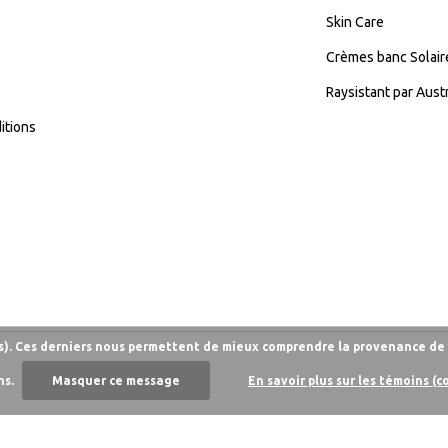
Skin Care
Crèmes banc Solair
Raysistant par Aust
itions
es). Ces derniers nous permettent de mieux comprendre la provenance de n
ns.
Masquer ce message
En savoir plus sur les témoins (c