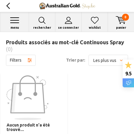
0
menu
rechercher
se connecter
wishlist
panier
Produits associés au mot-clé Continuous Spray
(0)
Filters
Trier par:
9.5
Aucun produit n'a été
trouvé...