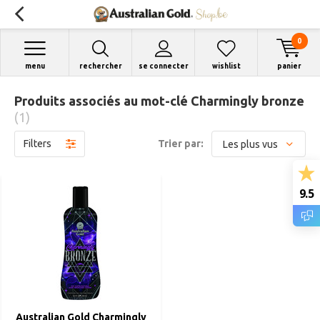
0
menu
rechercher
se connecter
wishlist
panier
Produits associés au mot-clé Charmingly bronze
(1)
Filters
Trier par:
9.5
Australian Gold Charmingly