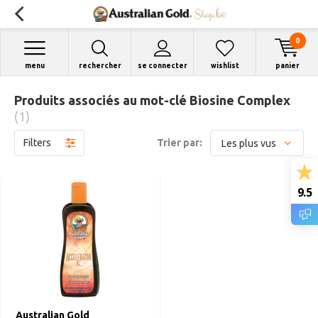
0
menu
rechercher
se connecter
wishlist
panier
Produits associés au mot-clé Biosine Complex
(1)
Filters
Trier par:
9.5
Australian Gold