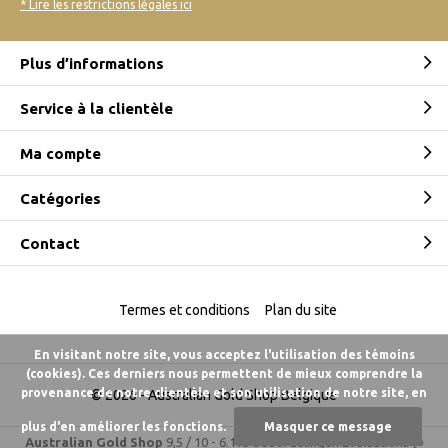
* Lire les restrictions légales ici
Plus d’informations
Service à la clientèle
Ma compte
Catégories
Contact
Termes et conditions
Plan du site
En visitant notre site, vous acceptez l'utilisation des témoins
(cookies). Ces derniers nous permettent de mieux comprendre la
provenance de notre clientèle et son utilisation de notre site, en
© 2026 -
Australian Gold Shop Belgique
plus d'en améliorer les fonctions.
Masquer ce message
Australian Gold Shop
9,5
/
10
-
6.175 beoordelingen
Évaluations @