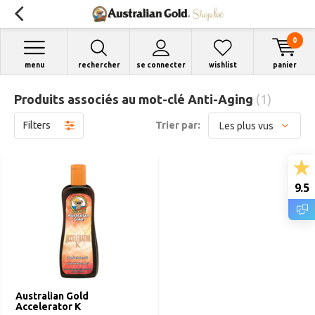
0
menu
rechercher
se connecter
wishlist
panier
Produits associés au mot-clé Anti-Aging
(1)
Filters
Trier par:
9.5
Australian Gold
Accelerator K