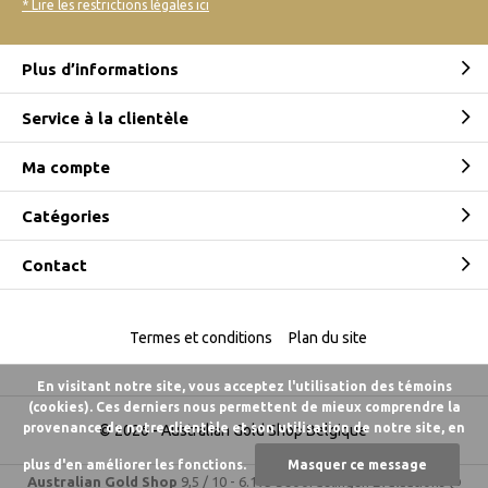
* Lire les restrictions légales ici
Plus d’informations
Service à la clientèle
Ma compte
Catégories
Contact
Termes et conditions
Plan du site
En visitant notre site, vous acceptez l'utilisation des témoins
(cookies). Ces derniers nous permettent de mieux comprendre la
provenance de notre clientèle et son utilisation de notre site, en
© 2026 -
Australian Gold Shop Belgique
plus d'en améliorer les fonctions.
Masquer ce message
Australian Gold Shop
9,5
/
10
-
6.175 beoordelingen
Évaluations @