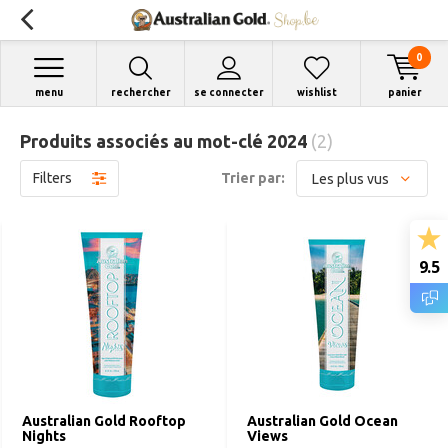
0
menu
rechercher
se connecter
wishlist
panier
Produits associés au mot-clé 2024
(2)
Filters
Trier par:
9.5
Australian Gold Rooftop
Australian Gold Ocean
Nights
Views