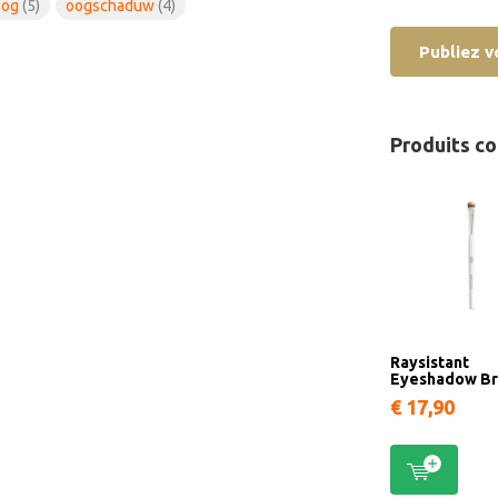
oog
(5)
oogschaduw
(4)
Publiez v
Produits c
Raysistant
Eyeshadow Br
€ 17,90