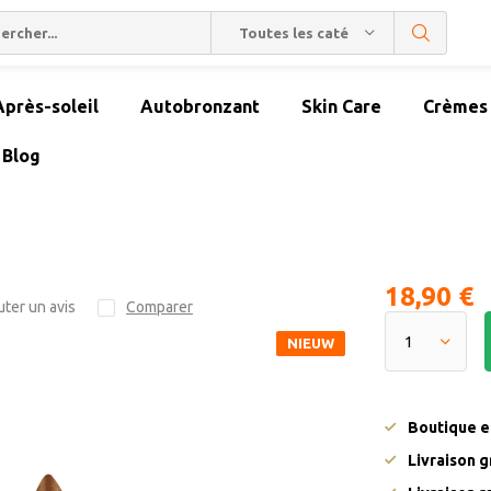
Toutes les catégories
Après-soleil
Autobronzant
Skin Care
Crèmes 
Blog
18,90 €
uter un avis
Comparer
NIEUW
Boutique en
Livraison g