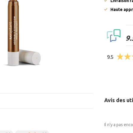
Livraison 
Haute appr
9.
9.5
Avis des ut
Il n'y a pas enc