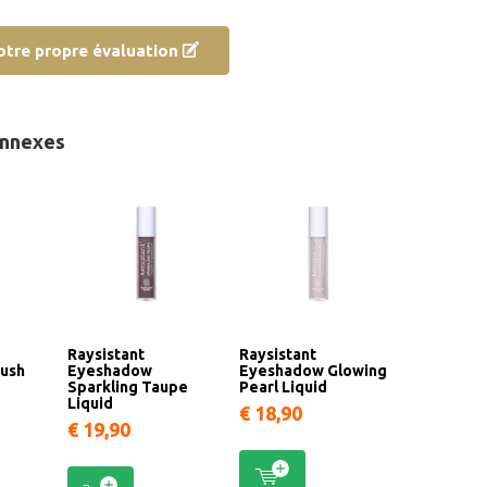
otre propre évaluation
onnexes
Raysistant
Raysistant
ush
Eyeshadow
Eyeshadow Glowing
Sparkling Taupe
Pearl Liquid
Liquid
€ 18,90
€ 19,90