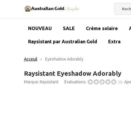
NOUVEAU
SALE
Crème solaire
Raysistant par Australian Gold
Extra
Acceuil
Eyeshadow Adorably
Raysistant Eyeshadow Adorably
Marque:
Raysistant
Évaluations:
Ajo
(0)