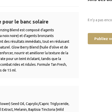
Il n'y a pas enc
 pour le banc solaire
onzing Blend est composé d’agents
a noix noire) et d’agents bronzants
Publiez v
nt des résultats immédiats, tout en réduisant
aturel. Glow Berry Blend (huile d’olive et de
renforcer, nourrir et améliorer la texture de la
ate pour un teint éclatant, tandis que la
) combat rides et ridules. Formule Tan Fresh,
s de 15 ml.
ower) Seed Oil, Caprylic/Capric Triglyceride,
 Extract, Melanin, Baptisia Tinctoria (Wild