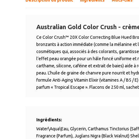
Australian Gold Color Crush - crème
Ce Color Crush™ 20X Color Correcting Blue Hued Br
bronzants à action immédiate (comme la mélanine et l
cosmétiques qui, associés à des colorants, garantisse
l’effet peau orangée pour un hâle foncé uniforme et n
carthame, silicone, caféine et extrait de baies) aide à 
peau. L'huile de graine de chanvre pure nourrit et hydr
formule Anti-Aging Vitamin Elixir (vitamines A / B5 / E
parfum « Tropical Escape ». Flacons de 250 ml, sachet
Ingrédients:
Water\Aqua\Eau, Glycerin, Carthamus Tinctorius (Saffl
Fragrance (Parfum), Juglans Nigra (Black Walnut) Shell