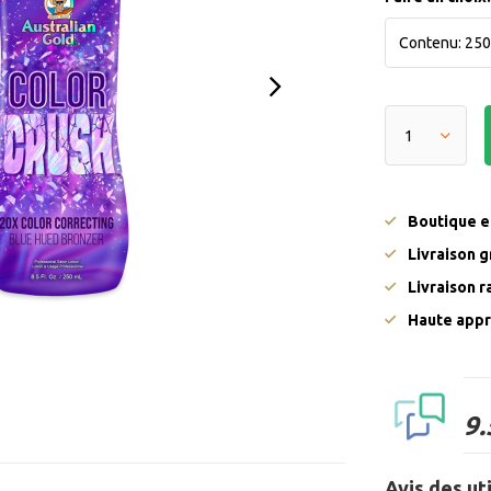
Boutique en
Livraison g
Livraison 
Haute appr
9.
Avis des ut