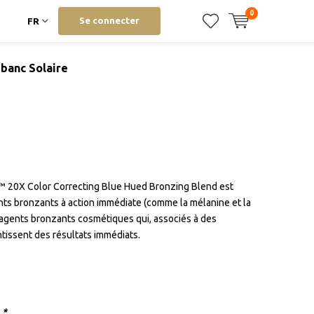
0
Se connecter
FR
banc Solaire
™ 20X Color Correcting Blue Hued Bronzing Blend est
ts bronzants à action immédiate (comme la mélanine et la
d’agents bronzants cosmétiques qui, associés à des
ntissent des résultats immédiats.
:
*