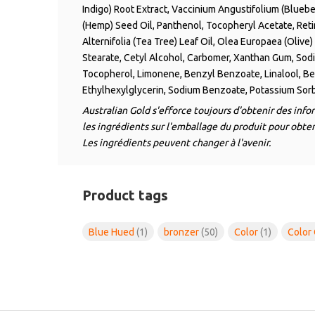
Indigo) Root Extract, Vaccinium Angustifolium (Blueber
(Hemp) Seed Oil, Panthenol, Tocopheryl Acetate, Reti
Alternifolia (Tea Tree) Leaf Oil, Olea Europaea (Olive)
Stearate, Cetyl Alcohol, Carbomer, Xanthan Gum, Sodi
Tocopherol, Limonene, Benzyl Benzoate, Linalool, Be
Ethylhexylglycerin, Sodium Benzoate, Potassium Sorba
Australian Gold s'efforce toujours d'obtenir des inf
les ingrédients sur l'emballage du produit pour obteni
Les ingrédients peuvent changer à l'avenir.
Product tags
Blue Hued
(1)
bronzer
(50)
Color
(1)
Color