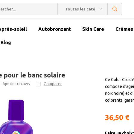
Toutes les catégories
Après-soleil
Autobronzant
Skin Care
Crèmes 
Blog
 pour le banc solaire
Ce Color Crush
Ajouter un avis
Comparer
)
composé d’agen
noix noire) et 
colorants, gara
36,50 €
Faire un choix